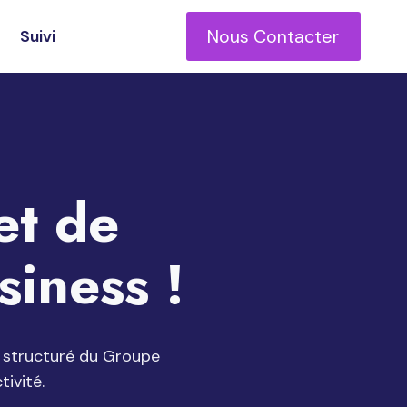
Nous Contacter
s
Suivi
et de
siness !
 structuré du Groupe
ivité.